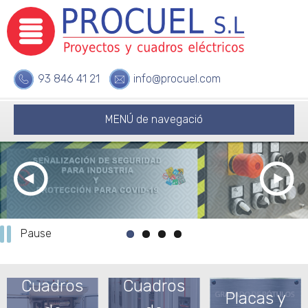
93 846 41 21
info@procuel.com
MENÚ de navegació
Pause
Más info...
|
Cuadros
Cuadros
Placas y
Descárgate el catálogo de protección COVI-19